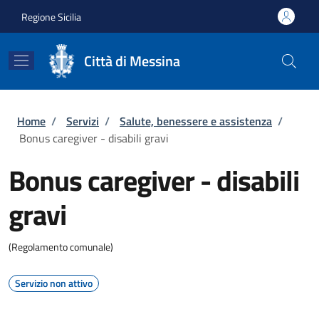
Salta al contenuto principale
Skip to footer content
Regione Sicilia
Città di Messina
Briciole di pane
Home
/
Servizi
/
Salute, benessere e assistenza
/
Bonus caregiver - disabili gravi
Bonus caregiver - disabili
gravi
(Regolamento comunale)
Servizio non attivo