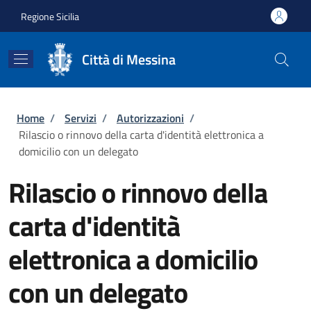
Salta al contenuto principale
Skip to footer content
Regione Sicilia
Città di Messina
Briciole di pane
Home
/
Servizi
/
Autorizzazioni
/
Rilascio o rinnovo della carta d'identità elettronica a
domicilio con un delegato
Rilascio o rinnovo della
carta d'identità
elettronica a domicilio
con un delegato