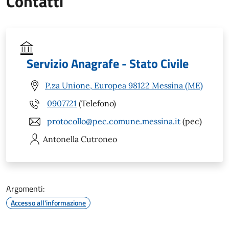
Contatti
Servizio Anagrafe - Stato Civile
P.za Unione, Europea 98122 Messina (ME)
0907721
(Telefono)
protocollo@pec.comune.messina.it
(pec)
Antonella
Cutroneo
Argomenti:
Accesso all'informazione