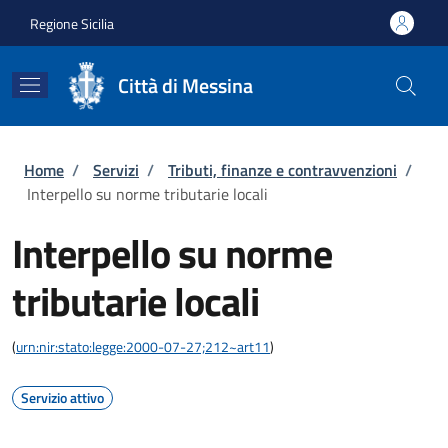
Salta al contenuto principale
Skip to footer content
Regione Sicilia
Città di Messina
Briciole di pane
Home
/
Servizi
/
Tributi, finanze e contravvenzioni
/
Interpello su norme tributarie locali
Interpello su norme
tributarie locali
(
urn:nir:stato:legge:2000-07-27;212~art11
)
Servizio attivo